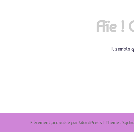
Aïe ! 
Il semble q
Fièrement propulsé par WordPress
|
Thème :
Sydn